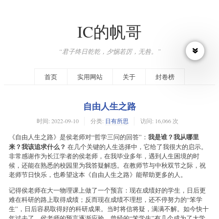
IC的帆哥
“君子终日乾乾，夕惕若厉，无咎。”
首页
实用网站
关于
封卷榜
自由人生之路
时间:
2022-09-10
分类:
日有所思
访问: 16,066 次
我是谁？我从哪里
《自由人生之路》是侯老师对“哲学三问的回答”：
来？我该追求什么？
在几个关键的人生选择中，它给了我很大的启示。
非常感谢作为长江学者的侯老师，在我毕业多年，遇到人生困境的时
候，还能在熟悉的校园里为我答疑解惑。在教师节与中秋双节之际，祝
老师节日快乐，也希望这本《自由人生之路》能帮助更多的人。
记得侯老师在大一物理课上做了一个预言：现在成绩好的学生，日后更
难在科研的路上取得成绩；反而现在成绩不理想，还不停努力的“笨学
生”，日后容易取得好的科研成果。当时将信将疑，满满不解。如今快十
年过去了，侯老师的预言逐渐应验，曾经的“笨学生”有几个成为了大学