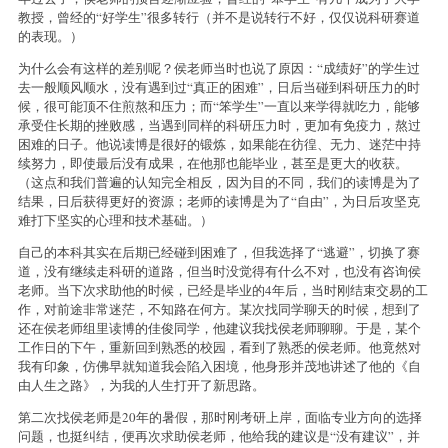
教授，曾经的“好学生”很多转行（并不是说转行不好，仅仅说科研赛道
的表现。）
为什么会有这样的差别呢？侯老师当时也说了原因：“成绩好”的学生过
去一般顺风顺水，没有遇到过“真正的困难”，日后当碰到科研压力的时
候，很可能顶不住煎熬和压力；而“笨学生”一直以来学得就吃力，能够
承受住长期的挫败感，当遇到同样的科研压力时，更加有免疫力，熬过
困难的日子。他说读博是很好的锻炼，如果能在彷徨、无力、迷茫中持
续努力，即使最后没有成果，在他那也能毕业，甚至是更大的收获。
（这点和我们普遍的认知完全相反，因为目的不同，我们的读博是为了
结果，日后获得更好的资源；老师的读博是为了“自由”，为日后攻坚克
难打下坚实的心理和技术基础。）
自己的本科其实在后期已经碰到困难了，但我选择了“逃避”，切换了赛
道，没有继续走科研的道路，但当时没觉得有什么不对，也没有咨询侯
老师。当下次求助他的时候，已经是毕业的4年后，当时刚结束交易的工
作，对前途非常迷茫，不知路在何方。某次找同学聊天的时候，想到了
还在侯老师组里读博的佳俊同学，他建议我找侯老师聊聊。于是，某个
工作日的下午，重新回到熟悉的校园，看到了熟悉的侯老师。他竟然对
我有印象，仿佛早就知道我会陷入困境，他身形并茂地讲述了他的《自
由人生之路》，为我的人生打开了新思路。
第二次找侯老师是20年的暑假，那时刚考研上岸，面临专业方向的选择
问题，也挺纠结，便再次求助侯老师，他给我的建议是“没有建议”，并