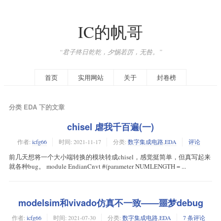
IC的帆哥
“君子终日乾乾，夕惕若厉，无咎。”
首页
实用网站
关于
封卷榜
分类 EDA 下的文章
chisel 虐我千百遍(一)
作者:
icfg66
时间:
2021-11-17
分类:
数字集成电路
,
EDA
评论
前几天想将一个大小端转换的模块转成chisel，感觉挺简单，但真写起来
就各种bug。 module EndianCnvt #(parameter NUMLENGTH = ...
modelsim和vivado仿真不一致——噩梦debug
作者:
icfg66
时间:
2021-07-30
分类:
数字集成电路
,
EDA
7 条评论