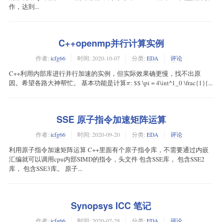
作，达到...
C++openmp并行计算实例
作者:
icfg66
时间:
2020-10-07
分类:
EDA
评论
C++利用内部库进行并行加速的实例，但实际效果确更慢，找不出原
π
因。希望各路大神帮忙。 基本功能是计算
: $$ \pi = 4\int^1_0 \frac{1}{...
SSE 原子指令加速矩阵运算
作者:
icfg66
时间:
2020-09-20
分类:
EDA
评论
利用原子指令加速矩阵运算 C++里面有个原子指令库，不需要通过内嵌
汇编就可以调用cpu内部SIMD的指令，头文件 包含SSE库， 包含SSE2
库， 包含SSE3库。 原子...
Synopsys ICC 笔记
作者:
icfg66
时间:
2020-07-28
分类:
EDA
评论