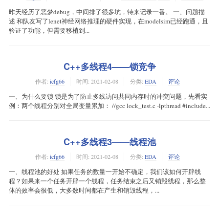
昨天经历了恶梦debug，中间排了很多坑，特来记录一番。 一、问题描
述 和队友写了lenet神经网络推理的硬件实现，在modelsim已经跑通，且
验证了功能，但需要移植到...
C++多线程4——锁竞争
作者:
icfg66
时间:
2021-02-08
分类:
EDA
评论
一、为什么要锁 锁是为了防止多线访问共同内存时的冲突问题，先看实
例：两个线程分别对全局变量累加： //gcc lock_test.c -lpthread #include...
C++多线程3——线程池
作者:
icfg66
时间:
2021-02-08
分类:
EDA
评论
一、线程池的好处 如果任务的数量一开始不确定，我们该如何开辟线
程？如果来一个任务开辟一个线程，任务结束之后又销毁线程，那么整
体的效率会很低，大多数时间都在产生和销毁线程，...