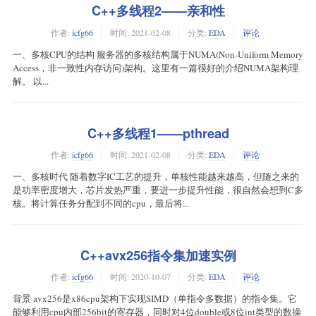
C++多线程2——亲和性
作者:
icfg66
时间:
2021-02-08
分类:
EDA
评论
一、多核CPU的结构 服务器的多核结构属于NUMA(Non-Uniform Memory
Access，非一致性内存访问)架构。这里有一篇很好的介绍NUMA架构理
解。 以...
C++多线程1——pthread
作者:
icfg66
时间:
2021-02-08
分类:
EDA
评论
一、多核时代 随着数字IC工艺的提升，单核性能越来越高，但随之来的
是功率密度增大，芯片发热严重，要进一步提升性能，很自然会想到C多
核。将计算任务分配到不同的cpu，最后将...
C++avx256指令集加速实例
作者:
icfg66
时间:
2020-10-07
分类:
EDA
评论
背景 avx256是x86cpu架构下实现SIMD（单指令多数据）的指令集。它
能够利用cpu内部256bit的寄存器，同时对4位double或8位int类型的数操