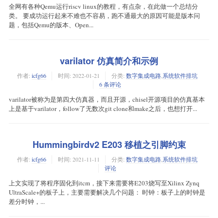
全网有各种Qemu运行riscv linux的教程，有点杂，在此做一个总结分
类。 要成功运行起来不难也不容易，跑不通最大的原因可能是版本问
题，包括Qemu的版本、Open...
varilator 仿真简介和示例
作者:
icfg66
时间:
2022-01-21
分类:
数字集成电路
,
系统软件排坑
6 条评论
varilator被称为是第四大仿真器，而且开源，chisel开源项目的仿真基本
上是基于varilator，follow了无数次git clone和make之后，也想打开...
Hummingbirdv2 E203 移植之引脚约束
作者:
icfg66
时间:
2021-11-11
分类:
数字集成电路
,
系统软件排坑
评论
上文实现了将程序固化到itcm，接下来需要将E203烧写至Xilinx Zynq
UltraScale+的板子上，主要需要解决几个问题： 时钟：板子上的时钟是
差分时钟，...