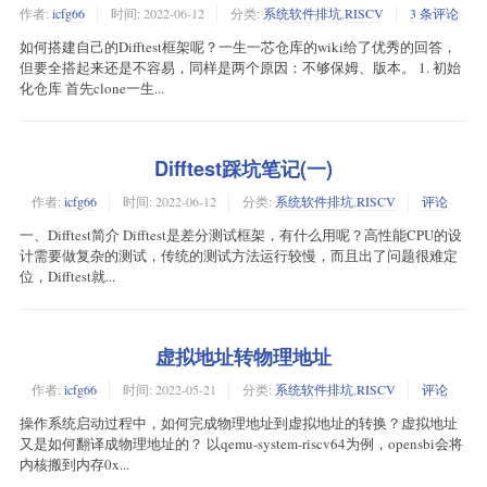
作者:
icfg66
时间:
2022-06-12
分类:
系统软件排坑
,
RISCV
3 条评论
如何搭建自己的Difftest框架呢？一生一芯仓库的wiki给了优秀的回答，
但要全搭起来还是不容易，同样是两个原因：不够保姆、版本。 1. 初始
化仓库 首先clone一生...
Difftest踩坑笔记(一)
作者:
icfg66
时间:
2022-06-12
分类:
系统软件排坑
,
RISCV
评论
一、Difftest简介 Difftest是差分测试框架，有什么用呢？高性能CPU的设
计需要做复杂的测试，传统的测试方法运行较慢，而且出了问题很难定
位，Difftest就...
虚拟地址转物理地址
作者:
icfg66
时间:
2022-05-21
分类:
系统软件排坑
,
RISCV
评论
操作系统启动过程中，如何完成物理地址到虚拟地址的转换？虚拟地址
又是如何翻译成物理地址的？ 以qemu-system-riscv64为例，opensbi会将
内核搬到内存0x...