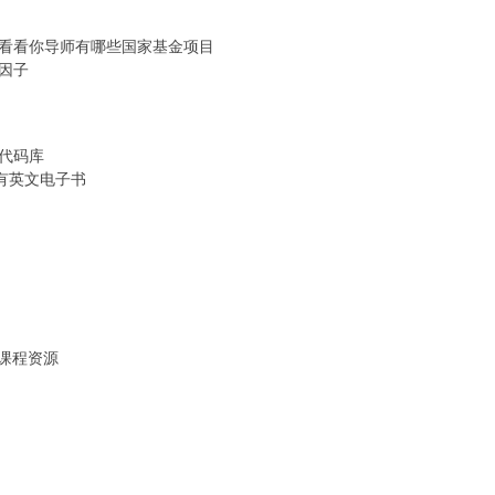
:看看你导师有哪些国家基金项目
响因子
核代码库
所有英文电子书
课程资源