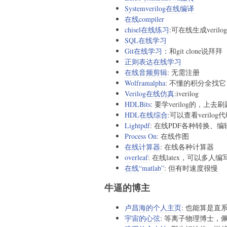
Systemverilog在线编译
在线compiler
chisel在线练习
:可在线生成verilog
SQL在线学习
Git在线学习
：和git clone说拜拜
正则表达在线学习
在线音频剪辑
: 无需注册
Wolframalpha
: 不懂的积分全找它
Verilog在线仿真
:iverilog
HDLBits
: 要学verilog的，上去
HDL在线综合
:可以查看verilo
Lightpdf
: 在线PDF各种转换、
Process On
: 在线作图
在线计算器
: 在线各种计算器
overleaf
: 在线latex，可以多人编
在线“matlab”
: 但有时速度很慢
牛逼的博主
卢昌海的个人主页
: 也能算是直
宇宙的心弦
: 等离子物理博士，