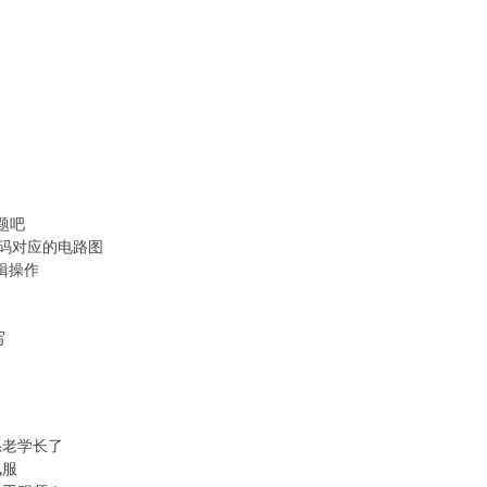
刷题吧
g代码对应的电路图
编辑操作
写
系老学长了
佩服