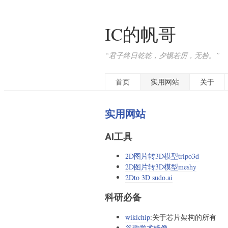
IC的帆哥
“君子终日乾乾，夕惕若厉，无咎。”
首页
实用网站
关于
实用网站
AI工具
2D图片转3D模型tripo3d
2D图片转3D模型meshy
2Dto 3D sudo.ai
科研必备
wikichip
:关于芯片架构的所有
谷歌学术镜像