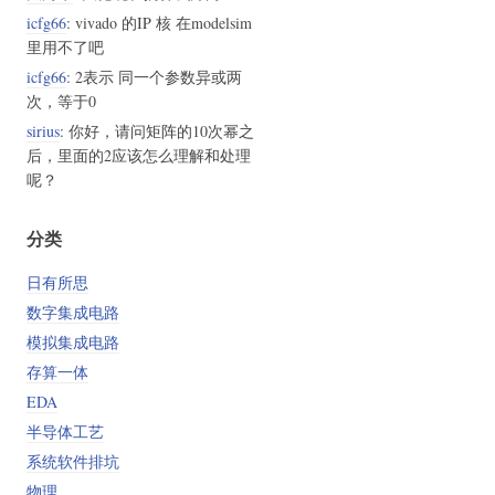
icfg66
: vivado 的IP 核 在modelsim
里用不了吧
icfg66
: 2表示 同一个参数异或两
次，等于0
sirius
: 你好，请问矩阵的10次幂之
后，里面的2应该怎么理解和处理
呢？
分类
日有所思
数字集成电路
模拟集成电路
存算一体
EDA
半导体工艺
系统软件排坑
物理