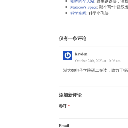
稚晖的个人站
: 野生钢铁侠，溢
Miskcoo's Space
: 那个写“十级双
科学空间
: 科学小飞侠
仅有一条评论
kayden
October 24th, 2023 at 10:06 am
湖大微电子学院研二在读，致力于提
添加新评论
称呼
Email