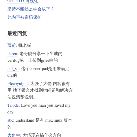
Gem5 O3 可视化
坚持不懈还是学会放下？
此内容被密码保护
最近回复
薄荷
: 帆老板
jiaren
: 老哥能分享一下生成的
verilog嘛，上传到gitee啥的
jeff_sh
: 这个corner pad是用来满足
drc的
Fleebynight
: 太强了大佬 内容很有
用 找了很久才找到把问题和解决方
法说清楚说明...
Triode
: Love you man you saved my
day
abc
: understand 是有 mac/linux 版本
的
大角牛
: 大佬现在搞什么方向