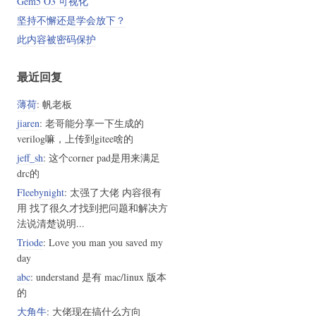
Gem5 O3 可视化
坚持不懈还是学会放下？
此内容被密码保护
最近回复
薄荷
: 帆老板
jiaren
: 老哥能分享一下生成的
verilog嘛，上传到gitee啥的
jeff_sh
: 这个corner pad是用来满足
drc的
Fleebynight
: 太强了大佬 内容很有
用 找了很久才找到把问题和解决方
法说清楚说明...
Triode
: Love you man you saved my
day
abc
: understand 是有 mac/linux 版本
的
大角牛
: 大佬现在搞什么方向