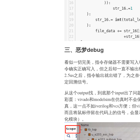
)):
                str_16.
=
1
):
        str_16.
= 
int
(total_l
):
        file_data +
= str_16[
                     +str_16
 f:
三、恶梦debug
    f.
看似一切完美，指令存储器不需要写入
令确实正确写入，但之后却一直不输出
2.5us之后，指令输出就出错了，为之
定回溯信号。
从这个output找，到底那个input出
彩蛋：vivado和modelsim在仿
真，这一点不如iverilog和vcs方便
而且将鼠标停留在代码上的信号，会显示
化模块）。