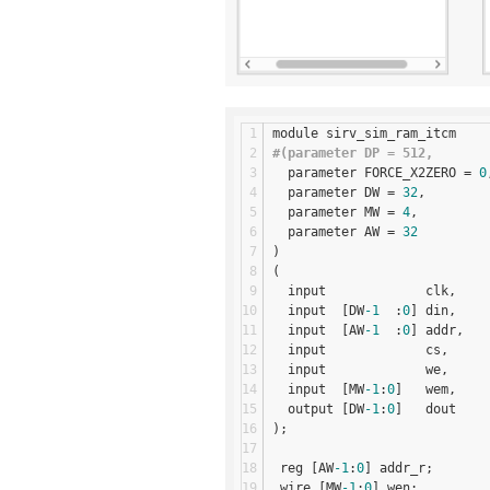
module sirv_sim_ram_itcm
#(parameter DP = 512,
  parameter FORCE_X2ZERO = 
0
  parameter DW = 
32
,
  parameter MW = 
4
,
  parameter AW = 
32
)
(
  input             clk, 
  input  [DW
-1
  :
0
] din, 
  input  [AW
-1
  :
0
] addr,
  input             cs,
  input             we,
  input  [MW
-1
:
0
]   wem,
  output [DW
-1
:
0
]   dout
);
 reg [AW
-1
:
0
] addr_r;
 wire [MW
-1
:
0
] wen;