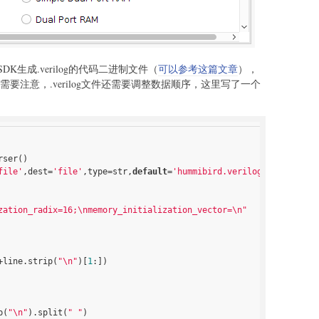
生成.verilog的代码二进制文件（
可以参考这篇文章
），
点需要注意，.verilog文件还需要调整数据顺序，这里写了一个
rser()
file'
,dest=
'file'
,type=str,
default
=
'hummibird.verilog'
)
zation_radix=16;\nmemory_initialization_vector=\n"
+line.strip(
"\n"
)[
1
:])
p(
"\n"
).split(
" "
)