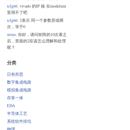
icfg66
: vivado 的IP 核 在modelsim
里用不了吧
icfg66
: 2表示 同一个参数异或两
次，等于0
sirius
: 你好，请问矩阵的10次幂之
后，里面的2应该怎么理解和处理
呢？
分类
日有所思
数字集成电路
模拟集成电路
存算一体
EDA
半导体工艺
系统软件排坑
物理