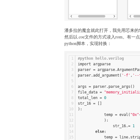
潘多拉的魔盒就此打开，我先用芯来的SDK
然后以.coe文件的方式读入rom。有一
python脚本，实现转换：
#python hello.verilog
import argparse
parser = argparse.ArgumentPa
parser.add_argument(
'-f'
,
'--
args = parser.parse_args()
file_data = 
"memory_initiali
total_len = 
0
str_16 = []
):
            temp 
= eval(
"0x"
):
                str_16.
= 
1
else
:
            temp = line.stri