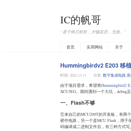
IC的帆哥
“君子终日乾乾，夕惕若厉，无咎。”
首页
实用网站
关于
Hummingbirdv2 E203 
时间:
2021-11-11
分类:
数字集成电路
,
系
由于项目需求，希望将
Hummingbird2 E
XCU3EG。期间遇到一个大坑，debu
一、Flash不够
芯来自己的MCU200T的开发板，有两个Fl
硬件电路，另一个是MCU Flash，
码编译成二进制文件后，有三种方式写入E2