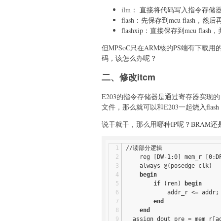
ilm： 直接将代码写入指令存储器
flash：先保存到mcu flash
flashxip：直接保存到mcu flas
但MPSoC只在ARM核的PS端有下载用的F
码，该怎么办呢？
二、修改itcm
E203的指令存储器是通过寄存器实现的
文件，那么就可以和E203一起烧入fla
说干就干，那么用哪种IP呢？BRAM还是Di
//读部分逻辑
    reg [DW-1:0] mem_r [0:D
    always @(posedge clk)
begin
if
 (ren) 
begin
            addr_r <= addr;
end
end
  assign dout_pre = mem_r[a