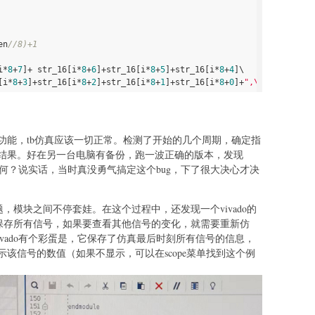
en
//8)+1
i*
8
+
7
]+ str_16[i*
8
+
6
]+str_16[i*
8
+
5
]+str_16[i*
8
+
4
]\
[i*
8
+
3
]+str_16[i*
8
+
2
]+str_16[i*
8
+
1
]+str_16[i*
8
+
0
]+
",\n"
功能，tb仿真应该一切正常。检测了开始的几个周期，确定指
结果。好在另一台电脑有备份，跑一波正确的版本，发现
奈何？说实话，当时真没勇气搞定这个bug，下了很大决心才决
了问题，模块之间不停套娃。在这个过程中，还发现一个vivado的
真时不会保存所有信号，如果要查看其他信号的变化，就需要重新仿
；但vivado有个彩蛋是，它保存了仿真最后时刻所有信号的信息，
该信号的数值（如果不显示，可以在scope菜单找到这个例