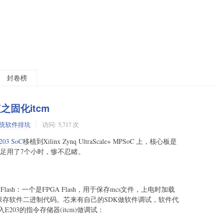
封卷榜
移植之固化itcm
统软件排坑
访问: 5,717 次
203 SoC
移植到Xilinx Zynq UltraScale+ MPSoC 上，核心板是
g足足用了7个小时，惨不忍睹。
ash：一个是FPGA Flash，用于保存mcs文件，上电时加载
用于保存软件二进制代码。芯来有自己的SDK做软件调试，软件代
03的指令存储器(itcm)做调试：