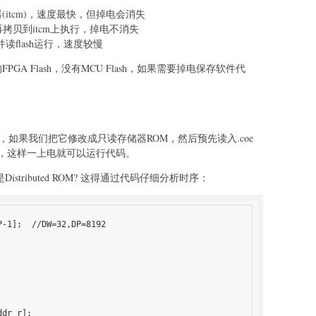
(itcm)，速度最快，但掉电会消失
，然后再拷贝到itcm上执行，掉电不消失
h，并读flash运行，速度较慢
PGA Flash，没有MCU Flash，如果需要掉电保存软件代
，如果我们把它修改成只读存储器ROM，然后预先读入.coe
sh，这样一上电就可以运行代码。
stributed ROM? 这得通过代码仔细分析时序：
P-1];  //DW=32,DP=8192
ddr_r];