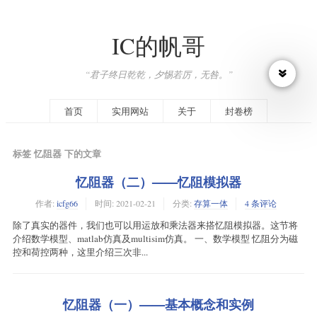
IC的帆哥
“君子终日乾乾，夕惕若厉，无咎。”
首页
实用网站
关于
封卷榜
标签 忆阻器 下的文章
忆阻器（二）——忆阻模拟器
作者:
icfg66
时间:
2021-02-21
分类:
存算一体
4 条评论
除了真实的器件，我们也可以用运放和乘法器来搭忆阻模拟器。这节将
介绍数学模型、matlab仿真及multisim仿真。 一、数学模型 忆阻分为磁
控和荷控两种，这里介绍三次非...
忆阻器（一）——基本概念和实例