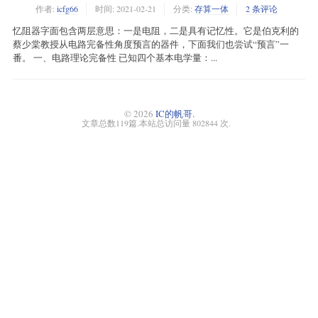
作者:
icfg66
时间:
2021-02-21
分类:
存算一体
2 条评论
忆阻器字面包含两层意思：一是电阻，二是具有记忆性。它是伯克利的
蔡少棠教授从电路完备性角度预言的器件，下面我们也尝试“预言”一
番。 一、电路理论完备性 已知四个基本电学量：...
© 2026
IC的帆哥.
文章总数119篇.本站总访问量 802844 次.