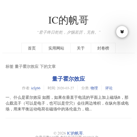
IC的帆哥
“君子终日乾乾，夕惕若厉，无咎。”
首页
实用网站
关于
封卷榜
标签 量子霍尔效应 下的文章
量子霍尔效应
作者:
icfg66
时间:
2020-03-27
分类:
物理
评论
一、什么是霍尔效应 如图，如果在垂直于电流的平面上加上磁场B，那
么载流子（可以是电子，也可以是空穴）会往两边堆积，在纵向形成电
场，用来平衡运动电荷在磁场中的洛伦兹力，稳...
© 2026
IC的帆哥.
文章总数119篇.本站总访问量 804862 次.